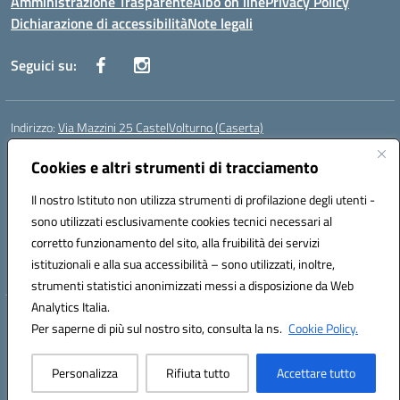
Amministrazione Trasparente
Albo on line
Privacy Policy
Dichiarazione di accessibilità
Note legali
Seguici su:
Indirizzo:
Via Mazzini 25 CastelVolturno (Caserta)
Centralino:
0823763675
Email:
ceis014005@istruzione.it
Posta elettronica certificata (PEC):
Cookies e altri strumenti di tracciamento
ceis014005@pec.istruzione.it
Codice fiscale: 93063510619
Il nostro Istituto non utilizza strumenti di profilazione degli utenti -
Codice meccanografico:
CEIS014005
sono utilizzati esclusivamente cookies tecnici necessari al
Codice Indice delle Pubbliche Amministrazioni (IPA): istsc_ceis014005
corretto funzionamento del sito, alla fruibilità dei servizi
Codice unico di fatturazione (CUF): UOU8EW
istituzionali e alla sua accessibilità – sono utilizzati, inoltre,
strumenti statistici anonimizzati messi a disposizione da Web
Analytics Italia.
Hosting & Powered by 3D Solution S.r.l.
Per saperne di più sul nostro sito, consulta la ns.
Cookie Policy.
Concept & Design by Designers Italia
Personalizza
Rifiuta tutto
Accettare tutto