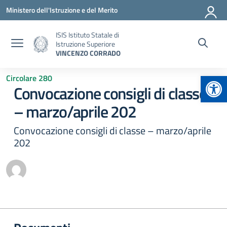
Vai ai contenuti
Vai al menu di navigazione
Vai al footer
Ministero dell'Istruzione e del Merito
ISIS Istituto Statale di
Istruzione Superiore
VINCENZO CORRADO
Apr
Circolare 280
Convocazione consigli di classe
– marzo/aprile 202
Convocazione consigli di classe – marzo/aprile
202