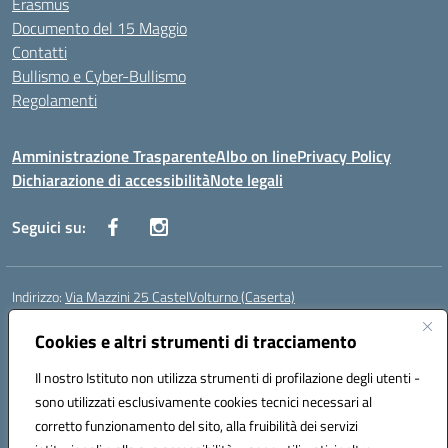
Erasmus
Documento del 15 Maggio
Contatti
Bullismo e Cyber-Bullismo
Regolamenti
Amministrazione Trasparente
Albo on line
Privacy Policy
Dichiarazione di accessibilità
Note legali
Seguici su:
Indirizzo:
Via Mazzini 25 CastelVolturno (Caserta)
Centralino:
0823763675
Email:
ceis014005@istruzione.it
Posta elettronica certificata (PEC):
Cookies e altri strumenti di tracciamento
ceis014005@pec.istruzione.it
Codice fiscale: 93063510619
Il nostro Istituto non utilizza strumenti di profilazione degli utenti -
Codice meccanografico:
CEIS014005
sono utilizzati esclusivamente cookies tecnici necessari al
Codice Indice delle Pubbliche Amministrazioni (IPA): istsc_ceis014005
corretto funzionamento del sito, alla fruibilità dei servizi
Codice unico di fatturazione (CUF): UOU8EW