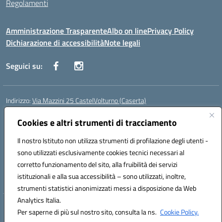
Regolamenti
Amministrazione Trasparente
Albo on line
Privacy Policy
Dichiarazione di accessibilità
Note legali
Seguici su:
Indirizzo:
Via Mazzini 25 CastelVolturno (Caserta)
Centralino:
0823763675
Email:
ceis014005@istruzione.it
Posta elettronica certificata (PEC):
Cookies e altri strumenti di tracciamento
ceis014005@pec.istruzione.it
Codice fiscale: 93063510619
Il nostro Istituto non utilizza strumenti di profilazione degli utenti -
Codice meccanografico:
CEIS014005
sono utilizzati esclusivamente cookies tecnici necessari al
Codice Indice delle Pubbliche Amministrazioni (IPA): istsc_ceis014005
corretto funzionamento del sito, alla fruibilità dei servizi
Codice unico di fatturazione (CUF): UOU8EW
istituzionali e alla sua accessibilità – sono utilizzati, inoltre,
strumenti statistici anonimizzati messi a disposizione da Web
Analytics Italia.
Hosting & Powered by 3D Solution S.r.l.
Per saperne di più sul nostro sito, consulta la ns.
Cookie Policy.
Concept & Design by Designers Italia