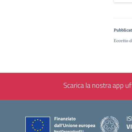
Pubblicat
Eccetto d
Scarica la nostra app uff
IS
V