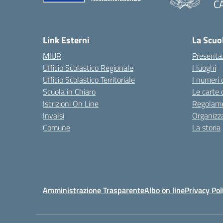
C
— 
Link Esterni
La Scuo
MIUR
Presenta
Ufficio Scolastico Regionale
I luoghi
Ufficio Scolastico Territoriale
I numeri 
Scuola in Chiaro
Le carte 
Iscrizioni On Line
Regolame
Invalsi
Organizz
Comune
La storia
Amministrazione Trasparente
Albo on line
Privacy Pol