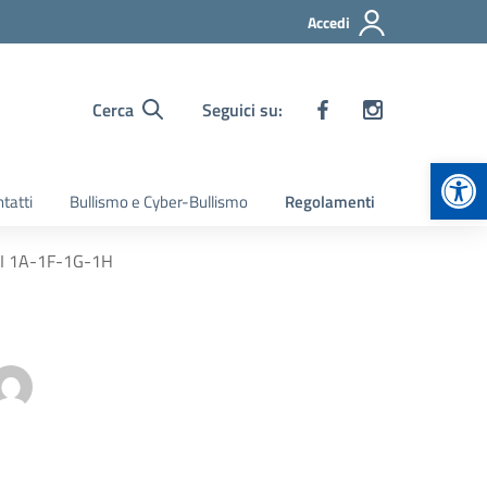
Accedi
Cerca
Seguici su:
Apr
tatti
Bullismo e Cyber-Bullismo
Regolamenti
I 1A-1F-1G-1H