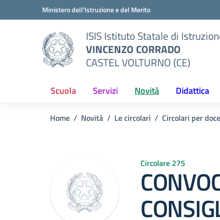
Vai ai contenuti
Vai al menu di navigazione
Vai al footer
Ministero dell'Istruzione e del Merito
ISIS Istituto Statale di Istruzio
VINCENZO CORRADO
CASTEL VOLTURNO (CE)
Scuola
Servizi
Novità
Didattica
Home
Novità
Le circolari
Circolari per doc
Circolare 275
CONVOC
CONSIGL