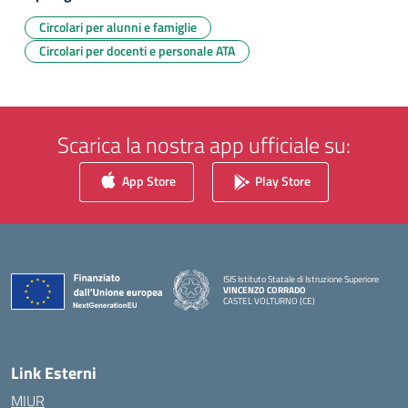
Circolari per alunni e famiglie
Circolari per docenti e personale ATA
Scarica la nostra app ufficiale su:
App Store
Play Store
ISIS Istituto Statale di Istruzione Superiore
VINCENZO CORRADO
CASTEL VOLTURNO (CE)
— Visita la pagina iniziale della scuola
Link Esterni
MIUR