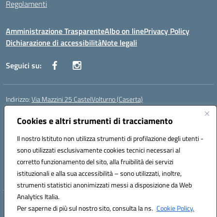
Regolamenti
Amministrazione Trasparente
Albo on line
Privacy Policy
Dichiarazione di accessibilità
Note legali
Seguici su:
Indirizzo:
Via Mazzini 25 CastelVolturno (Caserta)
Centralino:
0823763675
Email:
ceis014005@istruzione.it
Posta elettronica certificata (PEC):
Cookies e altri strumenti di tracciamento
ceis014005@pec.istruzione.it
Codice fiscale: 93063510619
Il nostro Istituto non utilizza strumenti di profilazione degli utenti -
Codice meccanografico:
CEIS014005
sono utilizzati esclusivamente cookies tecnici necessari al
Codice Indice delle Pubbliche Amministrazioni (IPA): istsc_ceis014005
corretto funzionamento del sito, alla fruibilità dei servizi
Codice unico di fatturazione (CUF): UOU8EW
istituzionali e alla sua accessibilità – sono utilizzati, inoltre,
strumenti statistici anonimizzati messi a disposizione da Web
Analytics Italia.
Hosting & Powered by 3D Solution S.r.l.
Per saperne di più sul nostro sito, consulta la ns.
Cookie Policy.
Concept & Design by Designers Italia