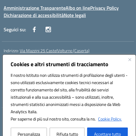
Amministrazione Trasparente
Albo on line
Privacy Policy
Dichiarazione di accessibilità
Note legali
Seguici su:
Indirizzo:
Via Mazzini 25 CastelVolturno (Caserta)
Centralino:
0823763675
Email:
ceis014005@istruzione.it
Posta elettronica certificata (PEC):
Cookies e altri strumenti di tracciamento
ceis014005@pec.istruzione.it
Codice fiscale: 93063510619
Il nostro Istituto non utilizza strumenti di profilazione degli utenti -
Codice meccanografico:
CEIS014005
sono utilizzati esclusivamente cookies tecnici necessari al
Codice Indice delle Pubbliche Amministrazioni (IPA): istsc_ceis014005
corretto funzionamento del sito, alla fruibilità dei servizi
Codice unico di fatturazione (CUF): UOU8EW
istituzionali e alla sua accessibilità – sono utilizzati, inoltre,
strumenti statistici anonimizzati messi a disposizione da Web
Analytics Italia.
Hosting & Powered by 3D Solution S.r.l.
Per saperne di più sul nostro sito, consulta la ns.
Cookie Policy.
Concept & Design by Designers Italia
Personalizza
Rifiuta tutto
Accettare tutto