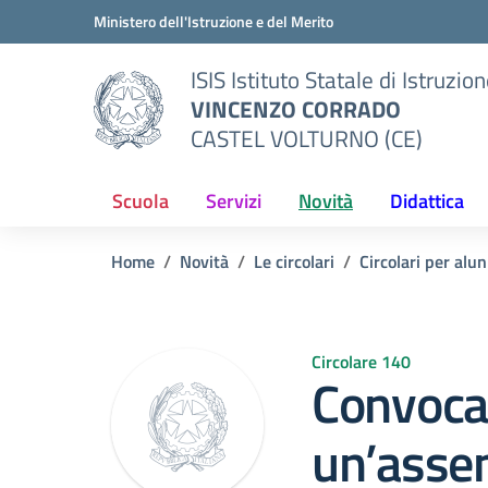
Vai ai contenuti
Vai al menu di navigazione
Vai al footer
Ministero dell'Istruzione e del Merito
ISIS Istituto Statale di Istruzio
VINCENZO CORRADO
CASTEL VOLTURNO (CE)
Scuola
Servizi
Novità
Didattica
Home
Novità
Le circolari
Circolari per alun
Circolare 140
Convoca
un’asse