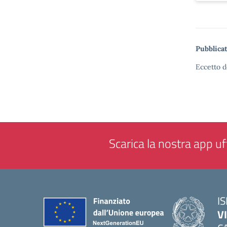
Pubblicat
Eccetto d
Scarica la nostra app uff
IS
V