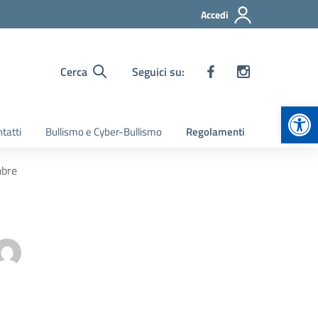
Accedi
Cerca
Seguici su:
Apr
tatti
Bullismo e Cyber-Bullismo
Regolamenti
mbre