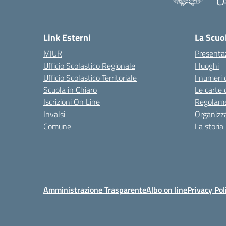
C
— 
Link Esterni
La Scuo
MIUR
Presenta
Ufficio Scolastico Regionale
I luoghi
Ufficio Scolastico Territoriale
I numeri 
Scuola in Chiaro
Le carte 
Iscrizioni On Line
Regolame
Invalsi
Organizz
Comune
La storia
Amministrazione Trasparente
Albo on line
Privacy Pol