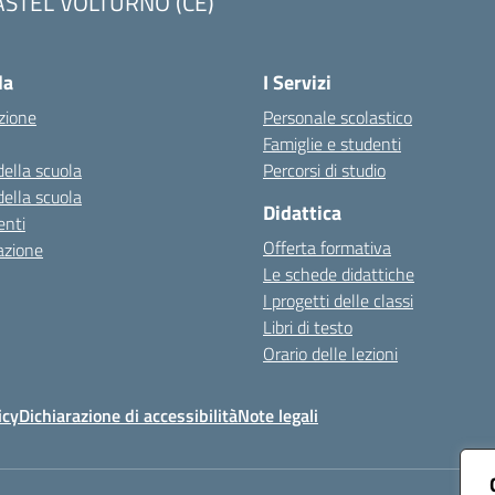
ASTEL VOLTURNO (CE)
Visita la pagina iniziale della scuola
la
I Servizi
zione
Personale scolastico
Famiglie e studenti
della scuola
Percorsi di studio
della scuola
Didattica
nti
Offerta formativa
azione
Le schede didattiche
I progetti delle classi
Libri di testo
Orario delle lezioni
icy
Dichiarazione di accessibilità
Note legali