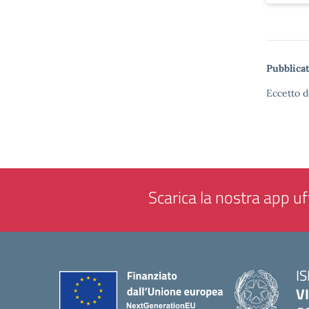
Pubblicat
Eccetto d
Scarica la nostra app uff
IS
V