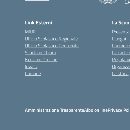
C
— 
Link Esterni
La Scuo
MIUR
Presenta
Ufficio Scolastico Regionale
I luoghi
Ufficio Scolastico Territoriale
I numeri 
Scuola in Chiaro
Le carte 
Iscrizioni On Line
Regolame
Invalsi
Organizz
Comune
La storia
Amministrazione Trasparente
Albo on line
Privacy Pol