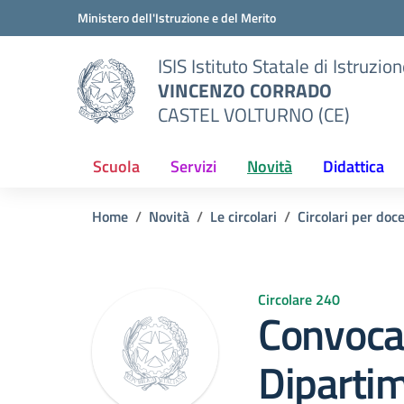
Vai ai contenuti
Vai al menu di navigazione
Vai al footer
Ministero dell'Istruzione e del Merito
ISIS Istituto Statale di Istruzio
VINCENZO CORRADO
CASTEL VOLTURNO (CE)
Scuola
Servizi
Novità
Didattica
Home
Novità
Le circolari
Circolari per doc
Circolare 240
Convoca
Dipartim