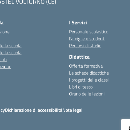
ASTEL VOLTURNO (CE)
Visita la pagina iniziale della scuola
la
I Servizi
zione
Personale scolastico
Famiglie e studenti
della scuola
Percorsi di studio
della scuola
Didattica
nti
Offerta formativa
azione
Le schede didattiche
I progetti delle classi
Libri di testo
Orario delle lezioni
icy
Dichiarazione di accessibilità
Note legali