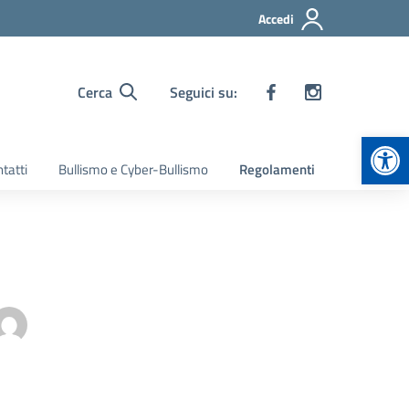
Accedi
Cerca
Seguici su:
Apr
tatti
Bullismo e Cyber-Bullismo
Regolamenti