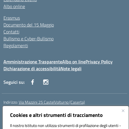
Albo online
Erasmus
Documento del 15 Maggio
Contatti
Bullismo e Cyber-Bullismo
Regolamenti
Amministrazione Trasparente
Albo on line
Privacy Policy
Dichiarazione di accessibilità
Note legali
Seguici su:
Indirizzo:
Via Mazzini 25 CastelVolturno (Caserta)
Centralino:
0823763675
Email:
ceis014005@istruzione.it
Posta elettronica certificata (PEC):
Cookies e altri strumenti di tracciamento
ceis014005@pec.istruzione.it
Codice fiscale: 93063510619
Il nostro Istituto non utilizza strumenti di profilazione degli utenti -