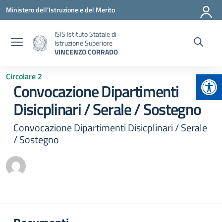
Vai ai contenuti
Vai al menu di navigazione
Vai al footer
Ministero dell'Istruzione e del Merito
ISIS Istituto Statale di
Istruzione Superiore
VINCENZO CORRADO
Apr
Circolare 2
Convocazione Dipartimenti
Disicplinari / Serale / Sostegno
Convocazione Dipartimenti Disicplinari / Serale
/ Sostegno