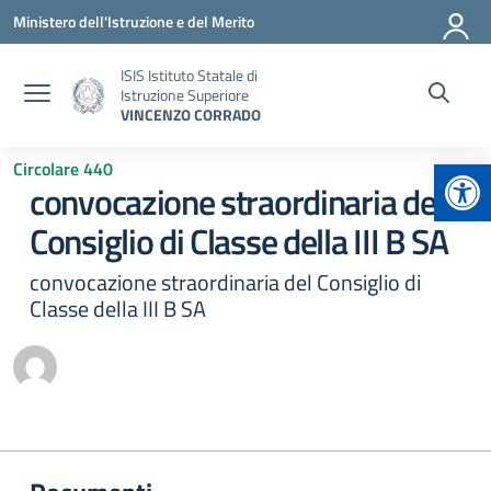
Vai ai contenuti
Vai al menu di navigazione
Vai al footer
Ministero dell'Istruzione e del Merito
ISIS Istituto Statale di
Istruzione Superiore
VINCENZO CORRADO
Apr
Circolare 440
convocazione straordinaria del
Consiglio di Classe della III B SA
convocazione straordinaria del Consiglio di
Classe della III B SA