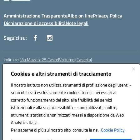
Amministrazione Trasparente
Albo on line
Privacy Policy
Dichiarazione di accessibilità
Note legali
Seguici su:
Indirizzo:
Via Mazzini 25 CastelVolturno (Caserta)
Centralino:
0823763675
Email:
ceis014005@istruzione.it
Posta elettronica certificata (PEC):
Cookies e altri strumenti di tracciamento
ceis014005@pec.istruzione.it
Codice fiscale: 93063510619
Il nostro Istituto non utilizza strumenti di profilazione degli utenti -
Codice meccanografico:
CEIS014005
sono utilizzati esclusivamente cookies tecnici necessari al
Codice Indice delle Pubbliche Amministrazioni (IPA): istsc_ceis014005
corretto funzionamento del sito, alla fruibilità dei servizi
Codice unico di fatturazione (CUF): UOU8EW
istituzionali e alla sua accessibilità – sono utilizzati, inoltre,
strumenti statistici anonimizzati messi a disposizione da Web
Analytics Italia.
Hosting & Powered by 3D Solution S.r.l.
Per saperne di più sul nostro sito, consulta la ns.
Cookie Policy.
Concept & Design by Designers Italia