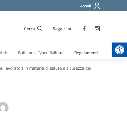
Accedi
Cerca
Seguici su:
Apr
tatti
Bullismo e Cyber-Bullismo
Regolamenti
i lavoratori in materia di salute e sicurezza dei