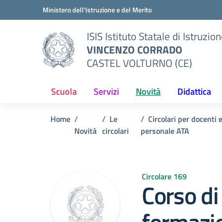
Vai ai contenuti
Vai al menu di navigazione
Vai al footer
Ministero dell'Istruzione e del Merito
ISIS Istituto Statale di Istruzio
VINCENZO CORRADO
CASTEL VOLTURNO (CE)
Scuola
Servizi
Novità
Didattica
Home
Le
Circolari per docenti 
Novità
circolari
personale ATA
Circolare 169
Corso di