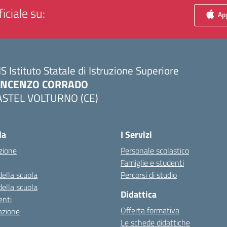
iciale su:
App
IS Istituto Statale di Istruzione Superiore
INCENZO CORRADO
ASTEL VOLTURNO (CE)
Visita la pagina iniziale della scuola
la
I Servizi
zione
Personale scolastico
Famiglie e studenti
della scuola
Percorsi di studio
della scuola
Didattica
nti
Offerta formativa
azione
Le schede didattiche