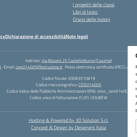
I progetti delle classi
Libri di testo
Orario delle lezioni
icy
Dichiarazione di accessibilità
Note legali
Indirizzo:
Via Mazzini 25 CastelVolturno (Caserta)
5
Email:
ceis014005@istruzione.it
Posta elettronica certificata (PEC):
ceis0
Codice fiscale: 93063510619
Codice meccanografico:
CEIS014005
Codice Indice delle Pubbliche Amministrazioni (IPA): istsc_ceis014005
Codice unico di fatturazione (CUF): UOU8EW
Hosting & Powered by 3D Solution S.r.l.
Concept & Design by Designers Italia