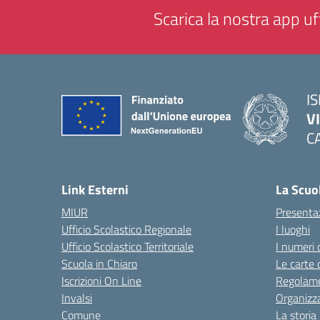
Scarica la nostra app uff
IS
V
C
— 
Link Esterni
La Scuo
MIUR
Presenta
Ufficio Scolastico Regionale
I luoghi
Ufficio Scolastico Territoriale
I numeri 
Scuola in Chiaro
Le carte 
Iscrizioni On Line
Regolame
Invalsi
Organizz
Comune
La storia