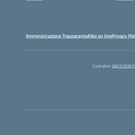
Amministrazione Trasparente
Albo on line
Privacy Pol
Centralino:
082376367