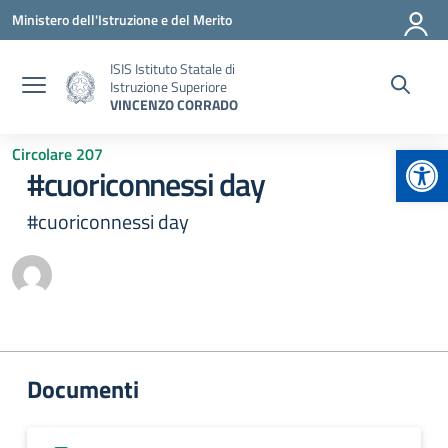
Vai ai contenuti
Vai al menu di navigazione
Vai al footer
Ministero dell'Istruzione e del Merito
ISIS Istituto Statale di
Istruzione Superiore
VINCENZO CORRADO
Apr
Circolare 207
#cuoriconnessi day
#cuoriconnessi day
Documenti