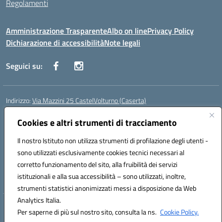
Regolamenti
Amministrazione Trasparente
Albo on line
Privacy Policy
Dichiarazione di accessibilità
Note legali
Seguici su:
Indirizzo:
Via Mazzini 25 CastelVolturno (Caserta)
Centralino:
0823763675
Email:
ceis014005@istruzione.it
Posta elettronica certificata (PEC):
Cookies e altri strumenti di tracciamento
ceis014005@pec.istruzione.it
Codice fiscale: 93063510619
Il nostro Istituto non utilizza strumenti di profilazione degli utenti -
Codice meccanografico:
CEIS014005
sono utilizzati esclusivamente cookies tecnici necessari al
Codice Indice delle Pubbliche Amministrazioni (IPA): istsc_ceis014005
corretto funzionamento del sito, alla fruibilità dei servizi
Codice unico di fatturazione (CUF): UOU8EW
istituzionali e alla sua accessibilità – sono utilizzati, inoltre,
strumenti statistici anonimizzati messi a disposizione da Web
Analytics Italia.
Hosting & Powered by 3D Solution S.r.l.
Per saperne di più sul nostro sito, consulta la ns.
Cookie Policy.
Concept & Design by Designers Italia