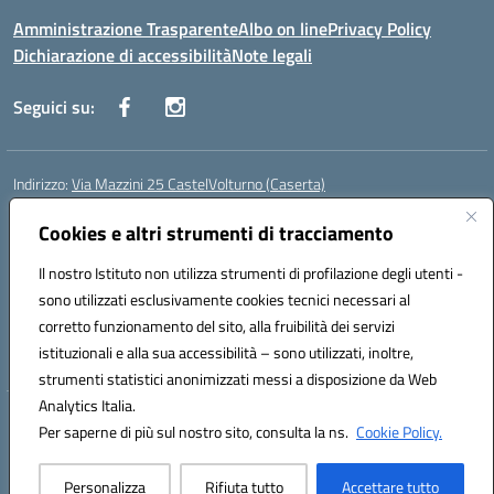
Amministrazione Trasparente
Albo on line
Privacy Policy
Dichiarazione di accessibilità
Note legali
Seguici su:
Indirizzo:
Via Mazzini 25 CastelVolturno (Caserta)
Centralino:
0823763675
Email:
ceis014005@istruzione.it
Posta elettronica certificata (PEC):
Cookies e altri strumenti di tracciamento
ceis014005@pec.istruzione.it
Codice fiscale: 93063510619
Il nostro Istituto non utilizza strumenti di profilazione degli utenti -
Codice meccanografico:
CEIS014005
sono utilizzati esclusivamente cookies tecnici necessari al
Codice Indice delle Pubbliche Amministrazioni (IPA): istsc_ceis014005
corretto funzionamento del sito, alla fruibilità dei servizi
Codice unico di fatturazione (CUF): UOU8EW
istituzionali e alla sua accessibilità – sono utilizzati, inoltre,
strumenti statistici anonimizzati messi a disposizione da Web
Analytics Italia.
Hosting & Powered by 3D Solution S.r.l.
Per saperne di più sul nostro sito, consulta la ns.
Cookie Policy.
Concept & Design by Designers Italia
Personalizza
Rifiuta tutto
Accettare tutto