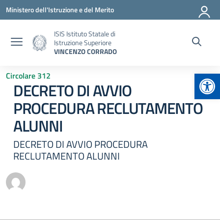
Vai ai contenuti
Vai al menu di navigazione
Vai al footer
Ministero dell'Istruzione e del Merito
ISIS Istituto Statale di
Istruzione Superiore
VINCENZO CORRADO
Apr
Circolare 312
DECRETO DI AVVIO
PROCEDURA RECLUTAMENTO
ALUNNI
DECRETO DI AVVIO PROCEDURA
RECLUTAMENTO ALUNNI