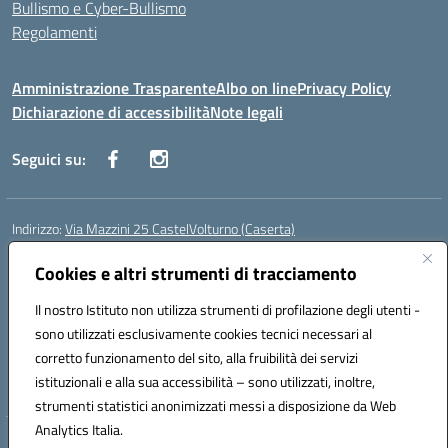
Bullismo e Cyber-Bullismo
Regolamenti
Amministrazione Trasparente
Albo on line
Privacy Policy
Dichiarazione di accessibilità
Note legali
Seguici su:
Indirizzo:
Via Mazzini 25 CastelVolturno (Caserta)
Centralino:
0823763675
Email:
ceis014005@istruzione.it
Posta elettronica certificata (PEC):
Cookies e altri strumenti di tracciamento
ceis014005@pec.istruzione.it
Codice fiscale: 93063510619
Il nostro Istituto non utilizza strumenti di profilazione degli utenti -
Codice meccanografico:
CEIS014005
sono utilizzati esclusivamente cookies tecnici necessari al
Codice Indice delle Pubbliche Amministrazioni (IPA): istsc_ceis014005
corretto funzionamento del sito, alla fruibilità dei servizi
Codice unico di fatturazione (CUF): UOU8EW
istituzionali e alla sua accessibilità – sono utilizzati, inoltre,
strumenti statistici anonimizzati messi a disposizione da Web
Analytics Italia.
Hosting & Powered by 3D Solution S.r.l.