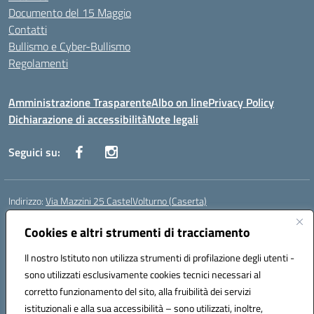
Documento del 15 Maggio
Contatti
Bullismo e Cyber-Bullismo
Regolamenti
Amministrazione Trasparente
Albo on line
Privacy Policy
Dichiarazione di accessibilità
Note legali
Seguici su:
Indirizzo:
Via Mazzini 25 CastelVolturno (Caserta)
Centralino:
0823763675
Email:
ceis014005@istruzione.it
Posta elettronica certificata (PEC):
Cookies e altri strumenti di tracciamento
ceis014005@pec.istruzione.it
Codice fiscale: 93063510619
Il nostro Istituto non utilizza strumenti di profilazione degli utenti -
Codice meccanografico:
CEIS014005
sono utilizzati esclusivamente cookies tecnici necessari al
Codice Indice delle Pubbliche Amministrazioni (IPA): istsc_ceis014005
corretto funzionamento del sito, alla fruibilità dei servizi
Codice unico di fatturazione (CUF): UOU8EW
istituzionali e alla sua accessibilità – sono utilizzati, inoltre,