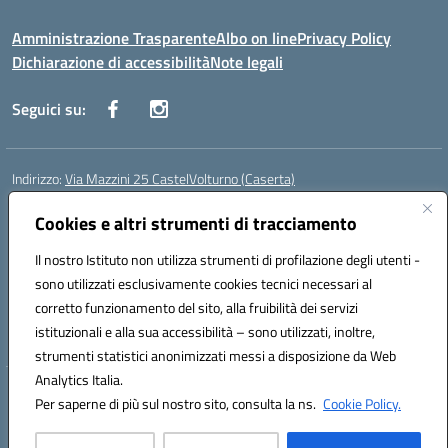
Amministrazione Trasparente
Albo on line
Privacy Policy
Dichiarazione di accessibilità
Note legali
Seguici su:
Indirizzo:
Via Mazzini 25 CastelVolturno (Caserta)
Centralino:
0823763675
Email:
ceis014005@istruzione.it
Posta elettronica certificata (PEC):
Cookies e altri strumenti di tracciamento
ceis014005@pec.istruzione.it
Codice fiscale: 93063510619
Il nostro Istituto non utilizza strumenti di profilazione degli utenti -
Codice meccanografico:
CEIS014005
sono utilizzati esclusivamente cookies tecnici necessari al
Codice Indice delle Pubbliche Amministrazioni (IPA): istsc_ceis014005
corretto funzionamento del sito, alla fruibilità dei servizi
Codice unico di fatturazione (CUF): UOU8EW
istituzionali e alla sua accessibilità – sono utilizzati, inoltre,
strumenti statistici anonimizzati messi a disposizione da Web
Analytics Italia.
Hosting & Powered by 3D Solution S.r.l.
Per saperne di più sul nostro sito, consulta la ns.
Cookie Policy.
Concept & Design by Designers Italia