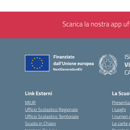
Scarica la nostra app uff
IS
V
C
— 
Link Esterni
La Scuo
MIUR
Presenta
Ufficio Scolastico Regionale
I luoghi
Ufficio Scolastico Territoriale
I numeri 
Scuola in Chiaro
Le carte 