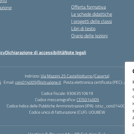
nti
Offerta formativa
azione
Le schede didattiche
I progetti delle classi
Libri di testo
Orario delle lezioni
icy
Dichiarazione di accessibilità
Note legali
Indirizzo:
Via Mazzini 25 CastelVolturno (Caserta)
5
Email:
ceis014005@istruzione.it
Posta elettronica certificata (PEC):
ceis0
Codice fiscale: 93063510619
Codice meccanografico:
CEIS014005
Codice Indice delle Pubbliche Amministrazioni (IPA): istsc_ceis014005
Codice unico di fatturazione (CUF): UOU8EW