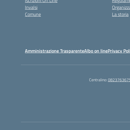
Iscrizioni On Line
Regolame
Invalsi
Organizz
Comune
La storia
Amministrazione Trasparente
Albo on line
Privacy Pol
Centralino:
082376367