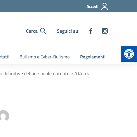
Accedi
Cerca
Seguici su:
Apr
tatti
Bullismo e Cyber-Bullismo
Regolamenti
o definitive del personale docente e ATA a.s.