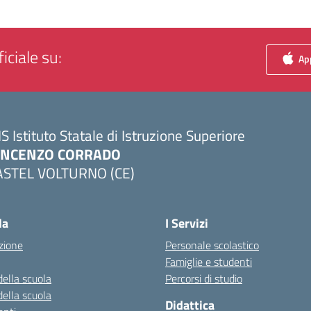
iciale su:
App
IS Istituto Statale di Istruzione Superiore
INCENZO CORRADO
ASTEL VOLTURNO (CE)
Visita la pagina iniziale della scuola
la
I Servizi
zione
Personale scolastico
Famiglie e studenti
della scuola
Percorsi di studio
della scuola
Didattica