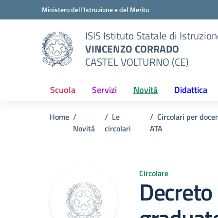
Vai ai contenuti
Vai al menu di navigazione
Vai al footer
Ministero dell'Istruzione e del Merito
ISIS Istituto Statale di Istruzio
VINCENZO CORRADO
CASTEL VOLTURNO (CE)
Scuola
Servizi
Novità
Didattica
Home
Le
Circolari per doce
Novità
circolari
ATA
Circolare
Decreto 