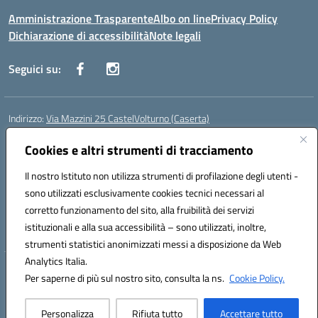
Amministrazione Trasparente
Albo on line
Privacy Policy
Dichiarazione di accessibilità
Note legali
Seguici su:
Indirizzo:
Via Mazzini 25 CastelVolturno (Caserta)
Centralino:
0823763675
Email:
ceis014005@istruzione.it
Posta elettronica certificata (PEC):
Cookies e altri strumenti di tracciamento
ceis014005@pec.istruzione.it
Codice fiscale: 93063510619
Il nostro Istituto non utilizza strumenti di profilazione degli utenti -
Codice meccanografico:
CEIS014005
sono utilizzati esclusivamente cookies tecnici necessari al
Codice Indice delle Pubbliche Amministrazioni (IPA): istsc_ceis014005
corretto funzionamento del sito, alla fruibilità dei servizi
Codice unico di fatturazione (CUF): UOU8EW
istituzionali e alla sua accessibilità – sono utilizzati, inoltre,
strumenti statistici anonimizzati messi a disposizione da Web
Analytics Italia.
Hosting & Powered by 3D Solution S.r.l.
Per saperne di più sul nostro sito, consulta la ns.
Cookie Policy.
Concept & Design by Designers Italia
Personalizza
Rifiuta tutto
Accettare tutto