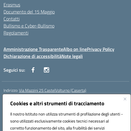
Erasmus
Documento del 15 Maggio
Contatti
Bullismo e Cyber-Bullismo
Regolamenti
Amministrazione Trasparente
Albo on line
Privacy Policy
Dichiarazione di accessibilità
Note legali
Seguici su:
Indirizzo:
Via Mazzini 25 CastelVolturno (Caserta)
Centralino:
0823763675
Email:
ceis014005@istruzione.it
Posta elettronica certificata (PEC):
Cookies e altri strumenti di tracciamento
ceis014005@pec.istruzione.it
Codice fiscale: 93063510619
Il nostro Istituto non utilizza strumenti di profilazione degli utenti -
Codice meccanografico:
CEIS014005
sono utilizzati esclusivamente cookies tecnici necessari al
Codice Indice delle Pubbliche Amministrazioni (IPA): istsc_ceis014005
corretto funzionamento del sito, alla fruibilità dei servizi