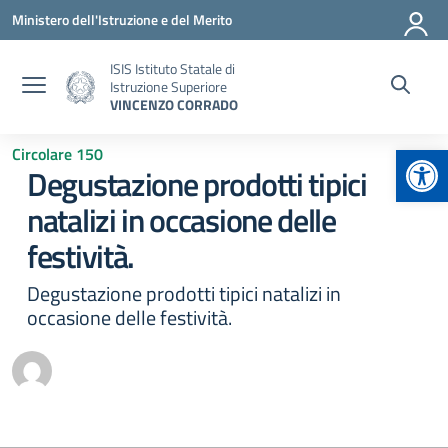
Vai ai contenuti
Vai al menu di navigazione
Vai al footer
Ministero dell'Istruzione e del Merito
ISIS Istituto Statale di
Istruzione Superiore
VINCENZO CORRADO
Apr
Circolare 150
Degustazione prodotti tipici
natalizi in occasione delle
festività.
Degustazione prodotti tipici natalizi in
occasione delle festività.