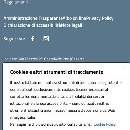
Regolamenti
Amministrazione Trasparente
Albo on line
Privacy Policy
Dichiarazione di accessibilità
Note legali
Seguici su:
Indirizzo:
Via Mazzini 25 CastelVolturno (Caserta)
Centralino:
0823763675
Email:
ceis014005@istruzione.it
Posta elettronica certificata (PEC):
Cookies e altri strumenti di tracciamento
ceis014005@pec.istruzione.it
Codice fiscale: 93063510619
Il nostro Istituto non utilizza strumenti di profilazione degli utenti -
Codice meccanografico:
CEIS014005
sono utilizzati esclusivamente cookies tecnici necessari al
Codice Indice delle Pubbliche Amministrazioni (IPA): istsc_ceis014005
corretto funzionamento del sito, alla fruibilità dei servizi
Codice unico di fatturazione (CUF): UOU8EW
istituzionali e alla sua accessibilità – sono utilizzati, inoltre,
strumenti statistici anonimizzati messi a disposizione da Web
Analytics Italia.
Hosting & Powered by 3D Solution S.r.l.
Per saperne di più sul nostro sito, consulta la ns.
Cookie Policy.
Concept & Design by Designers Italia