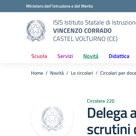
Vai ai contenuti
Vai al menu di navigazione
Vai al footer
Ministero dell'Istruzione e del Merito
ISIS Istituto Statale di Istruzio
VINCENZO CORRADO
CASTEL VOLTURNO (CE)
Scuola
Servizi
Novità
Didattica
Home
Novità
Le circolari
Circolari per doc
Circolare 220
Delega a
scrutini