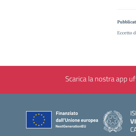
Pubblicat
Eccetto d
Scarica la nostra app uff
IS
V
C