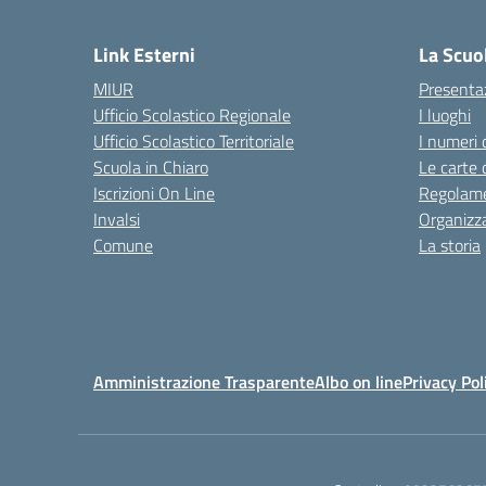
— 
Link Esterni
La Scuo
MIUR
Presenta
Ufficio Scolastico Regionale
I luoghi
Ufficio Scolastico Territoriale
I numeri 
Scuola in Chiaro
Le carte 
Iscrizioni On Line
Regolame
Invalsi
Organizz
Comune
La storia
Amministrazione Trasparente
Albo on line
Privacy Pol