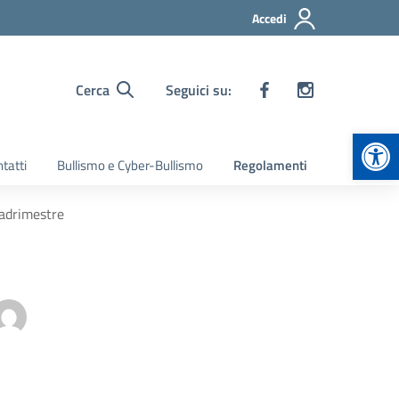
Accedi
Cerca
Seguici su:
Apr
tatti
Bullismo e Cyber-Bullismo
Regolamenti
uadrimestre