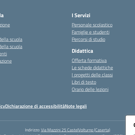
Visita la pagina iniziale della scuola
la
I Servizi
zione
Personale scolastico
Famiglie e studenti
della scuola
Percorsi di studio
della scuola
Didattica
nti
Offerta formativa
azione
Le schede didattiche
I progetti delle classi
Libri di testo
Orario delle lezioni
icy
Dichiarazione di accessibilità
Note legali
Indirizzo:
Via Mazzini 25 CastelVolturno (Caserta)