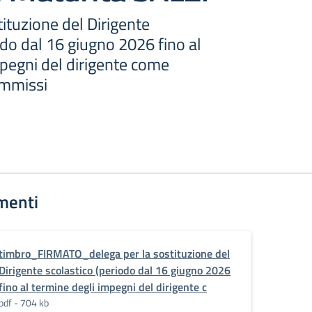
tituzione del Dirigente
odo dal 16 giugno 2026 fino al
pegni del dirigente come
ommissi
menti
timbro_FIRMATO_delega per la sostituzione del
Dirigente scolastico (periodo dal 16 giugno 2026
fino al termine degli impegni del dirigente c
pdf - 704 kb