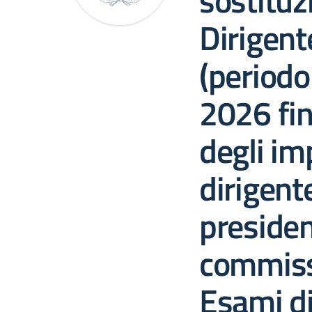
sostituz
Dirigent
(periodo
2026 fin
degli im
dirigen
presiden
commissi
Esami di