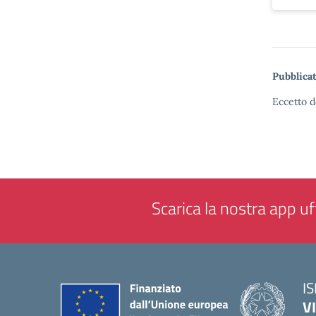
Pubblicat
Eccetto d
Scarica la nostra app uff
IS
V