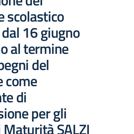
ione del
e scolastico
 dal 16 giugno
o al termine
pegni del
te come
te di
one per gli
 Maturità SALZI