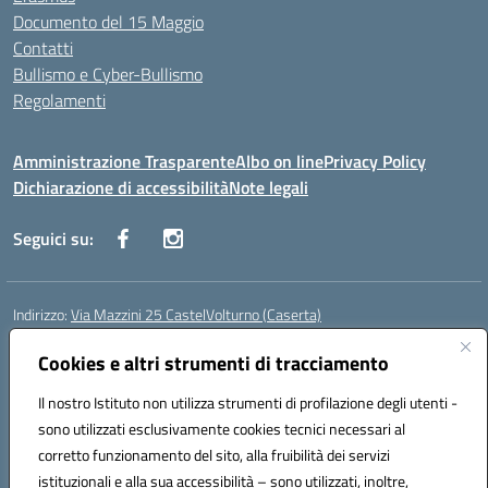
Documento del 15 Maggio
Contatti
Bullismo e Cyber-Bullismo
Regolamenti
Amministrazione Trasparente
Albo on line
Privacy Policy
Dichiarazione di accessibilità
Note legali
Seguici su:
Indirizzo:
Via Mazzini 25 CastelVolturno (Caserta)
Centralino:
0823763675
Email:
ceis014005@istruzione.it
Posta elettronica certificata (PEC):
Cookies e altri strumenti di tracciamento
ceis014005@pec.istruzione.it
Codice fiscale: 93063510619
Il nostro Istituto non utilizza strumenti di profilazione degli utenti -
Codice meccanografico:
CEIS014005
sono utilizzati esclusivamente cookies tecnici necessari al
Codice Indice delle Pubbliche Amministrazioni (IPA): istsc_ceis014005
corretto funzionamento del sito, alla fruibilità dei servizi
Codice unico di fatturazione (CUF): UOU8EW
istituzionali e alla sua accessibilità – sono utilizzati, inoltre,