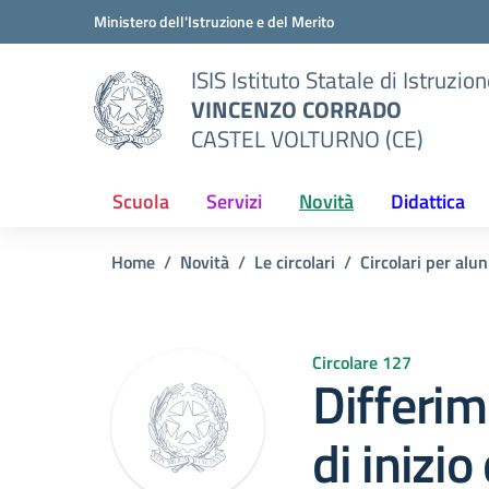
Vai ai contenuti
Vai al menu di navigazione
Vai al footer
Ministero dell'Istruzione e del Merito
ISIS Istituto Statale di Istruzio
VINCENZO CORRADO
CASTEL VOLTURNO (CE)
Scuola
Servizi
Novità
Didattica
Home
Novità
Le circolari
Circolari per alun
Circolare 127
Differim
di inizio