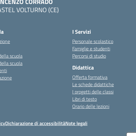
INCENZO CORRADO
ASTEL VOLTURNO (CE)
Visita la pagina iniziale della scuola
la
I Servizi
zione
Personale scolastico
Famiglie e studenti
della scuola
Percorsi di studio
della scuola
Didattica
nti
Offerta formativa
azione
Le schede didattiche
I progetti delle classi
Libri di testo
Orario delle lezioni
icy
Dichiarazione di accessibilità
Note legali