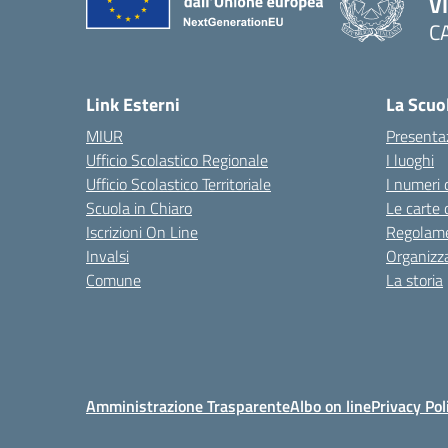
V
C
— 
Link Esterni
La Scuo
MIUR
Presenta
Ufficio Scolastico Regionale
I luoghi
Ufficio Scolastico Territoriale
I numeri 
Scuola in Chiaro
Le carte 
Iscrizioni On Line
Regolame
Invalsi
Organizz
Comune
La storia
Amministrazione Trasparente
Albo on line
Privacy Pol