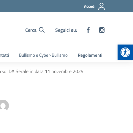
Accedi
Cerca
Seguici su:
Apr
tatti
Bullismo e Cyber-Bullismo
Regolamenti
l Corso IDA Serale in data 11 novembre 2025