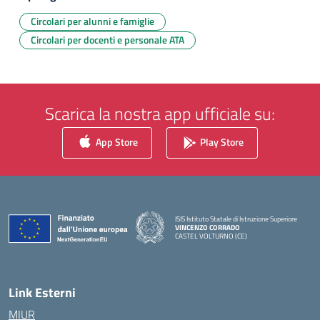
Circolari per alunni e famiglie
Circolari per docenti e personale ATA
Scarica la nostra app ufficiale su:
App Store
Play Store
ISIS Istituto Statale di Istruzione Superiore
VINCENZO CORRADO
CASTEL VOLTURNO (CE)
— Visita la pagina iniziale della scuola
Link Esterni
MIUR