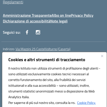
Regolamenti
Amministrazione Trasparente
Albo on line
Privacy Policy
Dichiarazione di accessibilità
Note legali
Seguici su:
Indirizzo:
Via Mazzini 25 CastelVolturno (Caserta)
Centralino:
0823763675
Email:
ceis014005@istruzione.it
Posta elettronica certificata (PEC):
Cookies e altri strumenti di tracciamento
ceis014005@pec.istruzione.it
Codice fiscale: 93063510619
Il nostro Istituto non utilizza strumenti di profilazione degli utenti -
Codice meccanografico:
CEIS014005
sono utilizzati esclusivamente cookies tecnici necessari al
Codice Indice delle Pubbliche Amministrazioni (IPA): istsc_ceis014005
corretto funzionamento del sito, alla fruibilità dei servizi
Codice unico di fatturazione (CUF): UOU8EW
istituzionali e alla sua accessibilità – sono utilizzati, inoltre,
strumenti statistici anonimizzati messi a disposizione da Web
Analytics Italia.
Hosting & Powered by 3D Solution S.r.l.
Per saperne di più sul nostro sito, consulta la ns.
Cookie Policy.
Concept & Design by Designers Italia