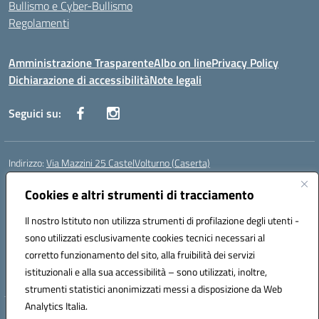
Bullismo e Cyber-Bullismo
Regolamenti
Amministrazione Trasparente
Albo on line
Privacy Policy
Dichiarazione di accessibilità
Note legali
Seguici su:
Indirizzo:
Via Mazzini 25 CastelVolturno (Caserta)
Centralino:
0823763675
Email:
ceis014005@istruzione.it
Posta elettronica certificata (PEC):
Cookies e altri strumenti di tracciamento
ceis014005@pec.istruzione.it
Codice fiscale: 93063510619
Il nostro Istituto non utilizza strumenti di profilazione degli utenti -
Codice meccanografico:
CEIS014005
sono utilizzati esclusivamente cookies tecnici necessari al
Codice Indice delle Pubbliche Amministrazioni (IPA): istsc_ceis014005
corretto funzionamento del sito, alla fruibilità dei servizi
Codice unico di fatturazione (CUF): UOU8EW
istituzionali e alla sua accessibilità – sono utilizzati, inoltre,
strumenti statistici anonimizzati messi a disposizione da Web
Analytics Italia.
Hosting & Powered by 3D Solution S.r.l.