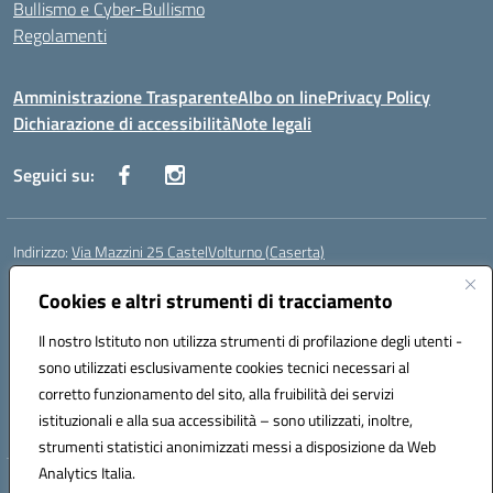
Bullismo e Cyber-Bullismo
Regolamenti
Amministrazione Trasparente
Albo on line
Privacy Policy
Dichiarazione di accessibilità
Note legali
Seguici su:
Indirizzo:
Via Mazzini 25 CastelVolturno (Caserta)
Centralino:
0823763675
Email:
ceis014005@istruzione.it
Posta elettronica certificata (PEC):
Cookies e altri strumenti di tracciamento
ceis014005@pec.istruzione.it
Codice fiscale: 93063510619
Il nostro Istituto non utilizza strumenti di profilazione degli utenti -
Codice meccanografico:
CEIS014005
sono utilizzati esclusivamente cookies tecnici necessari al
Codice Indice delle Pubbliche Amministrazioni (IPA): istsc_ceis014005
corretto funzionamento del sito, alla fruibilità dei servizi
Codice unico di fatturazione (CUF): UOU8EW
istituzionali e alla sua accessibilità – sono utilizzati, inoltre,
strumenti statistici anonimizzati messi a disposizione da Web
Analytics Italia.
Hosting & Powered by 3D Solution S.r.l.