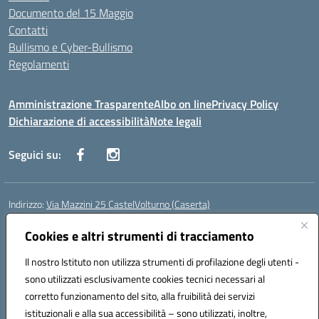
Documento del 15 Maggio
Contatti
Bullismo e Cyber-Bullismo
Regolamenti
Amministrazione Trasparente
Albo on line
Privacy Policy
Dichiarazione di accessibilità
Note legali
Seguici su:
Indirizzo:
Via Mazzini 25 CastelVolturno (Caserta)
Centralino:
0823763675
Email:
ceis014005@istruzione.it
Posta elettronica certificata (PEC):
Cookies e altri strumenti di tracciamento
ceis014005@pec.istruzione.it
Codice fiscale: 93063510619
Il nostro Istituto non utilizza strumenti di profilazione degli utenti -
Codice meccanografico:
CEIS014005
sono utilizzati esclusivamente cookies tecnici necessari al
Codice Indice delle Pubbliche Amministrazioni (IPA): istsc_ceis014005
corretto funzionamento del sito, alla fruibilità dei servizi
Codice unico di fatturazione (CUF): UOU8EW
istituzionali e alla sua accessibilità – sono utilizzati, inoltre,