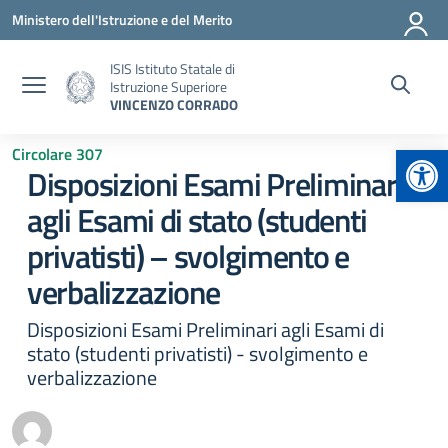
Vai ai contenuti
Vai al menu di navigazione
Vai al footer
Ministero dell'Istruzione e del Merito
ISIS Istituto Statale di
Istruzione Superiore
VINCENZO CORRADO
Apr
Circolare 307
Disposizioni Esami Preliminari
agli Esami di stato (studenti
privatisti) – svolgimento e
verbalizzazione
Disposizioni Esami Preliminari agli Esami di
stato (studenti privatisti) - svolgimento e
verbalizzazione