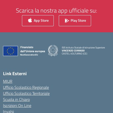
Scarica la nostra app ufficiale su:
App Store
Play Store
ISIS Istituto Statale di Istruzione Superiore
VINCENZO CORRADO
CASTEL VOLTURNO (CE)
— Visita la pagina iniziale della scuola
Link Esterni
MIUR
Ufficio Scolastico Regionale
Ufficio Scolastico Territoriale
Scuola in Chiaro
Iscrizioni On Line
Invalsi