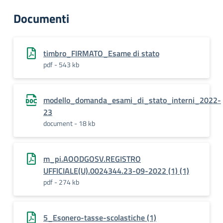
Documenti
timbro_FIRMATO_Esame di stato
pdf - 543 kb
modello_domanda_esami_di_stato_interni_2022-
23
document - 18 kb
m_pi.AOODGOSV.REGISTRO
UFFICIALE(U).0024344.23-09-2022 (1) (1)
pdf - 274 kb
5_Esonero-tasse-scolastiche (1)