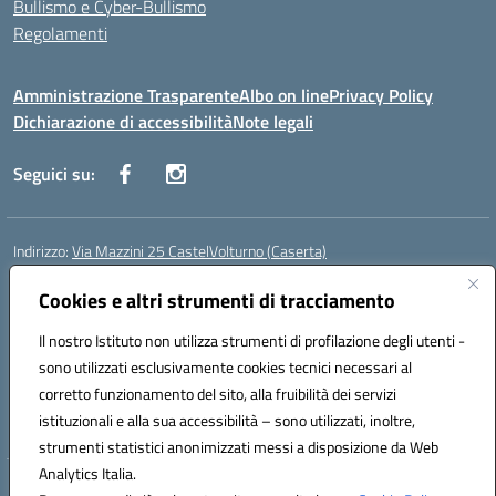
Bullismo e Cyber-Bullismo
Regolamenti
Amministrazione Trasparente
Albo on line
Privacy Policy
Dichiarazione di accessibilità
Note legali
Seguici su:
Indirizzo:
Via Mazzini 25 CastelVolturno (Caserta)
Centralino:
0823763675
Email:
ceis014005@istruzione.it
Posta elettronica certificata (PEC):
Cookies e altri strumenti di tracciamento
ceis014005@pec.istruzione.it
Codice fiscale: 93063510619
Il nostro Istituto non utilizza strumenti di profilazione degli utenti -
Codice meccanografico:
CEIS014005
sono utilizzati esclusivamente cookies tecnici necessari al
Codice Indice delle Pubbliche Amministrazioni (IPA): istsc_ceis014005
corretto funzionamento del sito, alla fruibilità dei servizi
Codice unico di fatturazione (CUF): UOU8EW
istituzionali e alla sua accessibilità – sono utilizzati, inoltre,
strumenti statistici anonimizzati messi a disposizione da Web
Analytics Italia.
Hosting & Powered by 3D Solution S.r.l.