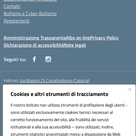
Contatti
Bullismo e Cyber-Bullismo
Regolamenti
Amministrazione Trasparente
Albo on line
Privacy Policy
Dichiarazione di accessibilità
Note legali
Seguici su:
Indirizzo:
Via Mazzini 25 CastelVolturno (Caserta)
Centralino:
0823763675
Email:
ceis014005@istruzione.it
Posta elettronica certificata (PEC):
Cookies e altri strumenti di tracciamento
ceis014005@pec.istruzione.it
Codice fiscale: 93063510619
Il nostro Istituto non utilizza strumenti di profilazione degli utenti -
Codice meccanografico:
CEIS014005
sono utilizzati esclusivamente cookies tecnici necessari al
Codice Indice delle Pubbliche Amministrazioni (IPA): istsc_ceis014005
corretto funzionamento del sito, alla fruibilità dei servizi
Codice unico di fatturazione (CUF): UOU8EW
istituzionali e alla sua accessibilità – sono utilizzati, inoltre,
strumenti statistici anonimizzati messi a disposizione da Web