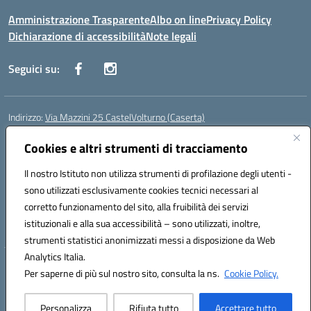
Amministrazione Trasparente
Albo on line
Privacy Policy
Dichiarazione di accessibilità
Note legali
Seguici su:
Indirizzo:
Via Mazzini 25 CastelVolturno (Caserta)
Centralino:
0823763675
Email:
ceis014005@istruzione.it
Posta elettronica certificata (PEC):
Cookies e altri strumenti di tracciamento
ceis014005@pec.istruzione.it
Codice fiscale: 93063510619
Il nostro Istituto non utilizza strumenti di profilazione degli utenti -
Codice meccanografico:
CEIS014005
sono utilizzati esclusivamente cookies tecnici necessari al
Codice Indice delle Pubbliche Amministrazioni (IPA): istsc_ceis014005
corretto funzionamento del sito, alla fruibilità dei servizi
Codice unico di fatturazione (CUF): UOU8EW
istituzionali e alla sua accessibilità – sono utilizzati, inoltre,
strumenti statistici anonimizzati messi a disposizione da Web
Analytics Italia.
Hosting & Powered by 3D Solution S.r.l.
Per saperne di più sul nostro sito, consulta la ns.
Cookie Policy.
Concept & Design by Designers Italia
Personalizza
Rifiuta tutto
Accettare tutto