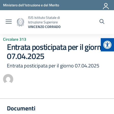
Vai ai contenuti
Vai al menu di navigazione
Vai al footer
Ministero dell'Istruzione e del Merito
ISIS Istituto Statale di
Istruzione Superiore
VINCENZO CORRADO
Apr
Circolare 313
Entrata posticipata per il giorno
07.04.2025
Entrata posticipata per il giorno 07.04.2025
Documenti