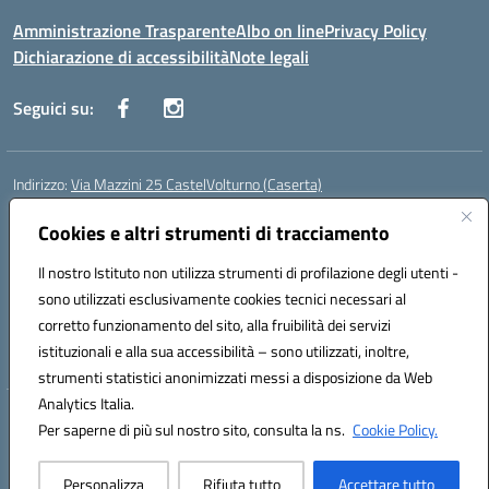
Amministrazione Trasparente
Albo on line
Privacy Policy
Dichiarazione di accessibilità
Note legali
Seguici su:
Indirizzo:
Via Mazzini 25 CastelVolturno (Caserta)
Centralino:
0823763675
Email:
ceis014005@istruzione.it
Posta elettronica certificata (PEC):
Cookies e altri strumenti di tracciamento
ceis014005@pec.istruzione.it
Codice fiscale: 93063510619
Il nostro Istituto non utilizza strumenti di profilazione degli utenti -
Codice meccanografico:
CEIS014005
sono utilizzati esclusivamente cookies tecnici necessari al
Codice Indice delle Pubbliche Amministrazioni (IPA): istsc_ceis014005
corretto funzionamento del sito, alla fruibilità dei servizi
Codice unico di fatturazione (CUF): UOU8EW
istituzionali e alla sua accessibilità – sono utilizzati, inoltre,
strumenti statistici anonimizzati messi a disposizione da Web
Analytics Italia.
Hosting & Powered by 3D Solution S.r.l.
Per saperne di più sul nostro sito, consulta la ns.
Cookie Policy.
Concept & Design by Designers Italia
Personalizza
Rifiuta tutto
Accettare tutto