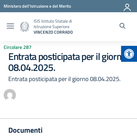
Vai ai contenuti
Vai al menu di navigazione
Vai al footer
Ministero dell'Istruzione e del Merito
ISIS Istituto Statale di
Istruzione Superiore
VINCENZO CORRADO
Apr
Circolare 287
Entrata posticipata per il giorno
08.04.2025.
Entrata posticipata per il giorno 08.04.2025.
Documenti