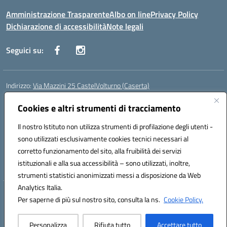
Amministrazione Trasparente
Albo on line
Privacy Policy
Dichiarazione di accessibilità
Note legali
Seguici su:
Indirizzo:
Via Mazzini 25 CastelVolturno (Caserta)
Centralino:
0823763675
Email:
ceis014005@istruzione.it
Posta elettronica certificata (PEC):
Cookies e altri strumenti di tracciamento
ceis014005@pec.istruzione.it
Codice fiscale: 93063510619
Il nostro Istituto non utilizza strumenti di profilazione degli utenti -
Codice meccanografico:
CEIS014005
sono utilizzati esclusivamente cookies tecnici necessari al
Codice Indice delle Pubbliche Amministrazioni (IPA): istsc_ceis014005
corretto funzionamento del sito, alla fruibilità dei servizi
Codice unico di fatturazione (CUF): UOU8EW
istituzionali e alla sua accessibilità – sono utilizzati, inoltre,
strumenti statistici anonimizzati messi a disposizione da Web
Analytics Italia.
Hosting & Powered by 3D Solution S.r.l.
Per saperne di più sul nostro sito, consulta la ns.
Cookie Policy.
Concept & Design by Designers Italia
Personalizza
Rifiuta tutto
Accettare tutto