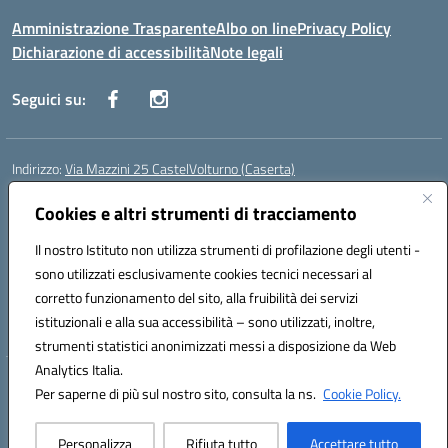
Amministrazione Trasparente
Albo on line
Privacy Policy
Dichiarazione di accessibilità
Note legali
Seguici su:
Indirizzo:
Via Mazzini 25 CastelVolturno (Caserta)
Centralino:
0823763675
Email:
ceis014005@istruzione.it
Posta elettronica certificata (PEC):
Cookies e altri strumenti di tracciamento
ceis014005@pec.istruzione.it
Codice fiscale: 93063510619
Il nostro Istituto non utilizza strumenti di profilazione degli utenti -
Codice meccanografico:
CEIS014005
sono utilizzati esclusivamente cookies tecnici necessari al
Codice Indice delle Pubbliche Amministrazioni (IPA): istsc_ceis014005
corretto funzionamento del sito, alla fruibilità dei servizi
Codice unico di fatturazione (CUF): UOU8EW
istituzionali e alla sua accessibilità – sono utilizzati, inoltre,
strumenti statistici anonimizzati messi a disposizione da Web
Analytics Italia.
Hosting & Powered by 3D Solution S.r.l.
Per saperne di più sul nostro sito, consulta la ns.
Cookie Policy.
Concept & Design by Designers Italia
Personalizza
Rifiuta tutto
Accettare tutto