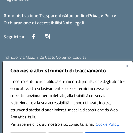
Amministrazione Trasparente
Albo on line
Privacy Policy
Dichiarazione di accessibilità
Note legali
Seguici su:
Indirizzo:
Via Mazzini 25 CastelVolturno (Caserta)
Centralino:
0823763675
Email:
ceis014005@istruzione.it
Posta elettronica certificata (PEC):
Cookies e altri strumenti di tracciamento
ceis014005@pec.istruzione.it
Codice fiscale: 93063510619
Il nostro Istituto non utilizza strumenti di profilazione degli utenti -
Codice meccanografico:
CEIS014005
sono utilizzati esclusivamente cookies tecnici necessari al
Codice Indice delle Pubbliche Amministrazioni (IPA): istsc_ceis014005
corretto funzionamento del sito, alla fruibilità dei servizi
Codice unico di fatturazione (CUF): UOU8EW
istituzionali e alla sua accessibilità – sono utilizzati, inoltre,
strumenti statistici anonimizzati messi a disposizione da Web
Analytics Italia.
Hosting & Powered by 3D Solution S.r.l.
Per saperne di più sul nostro sito, consulta la ns.
Cookie Policy.
Concept & Design by Designers Italia