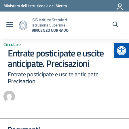
Vai ai contenuti
Vai al menu di navigazione
Vai al footer
Ministero dell'Istruzione e del Merito
ISIS Istituto Statale di
Istruzione Superiore
VINCENZO CORRADO
Apr
Circolare
Entrate posticipate e uscite
anticipate. Precisazioni
Entrate posticipate e uscite anticipate.
Precisazioni