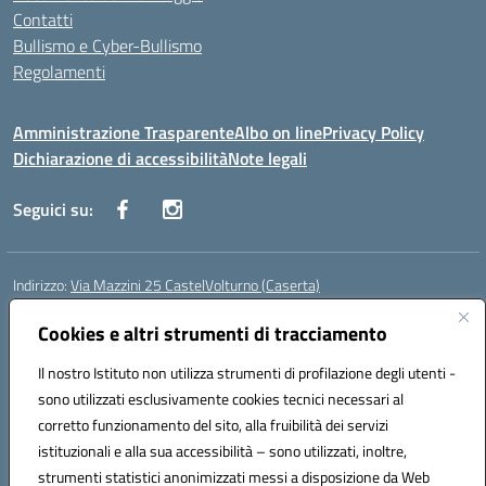
Contatti
Bullismo e Cyber-Bullismo
Regolamenti
Amministrazione Trasparente
Albo on line
Privacy Policy
Dichiarazione di accessibilità
Note legali
Seguici su:
Indirizzo:
Via Mazzini 25 CastelVolturno (Caserta)
Centralino:
0823763675
Email:
ceis014005@istruzione.it
Posta elettronica certificata (PEC):
Cookies e altri strumenti di tracciamento
ceis014005@pec.istruzione.it
Codice fiscale: 93063510619
Il nostro Istituto non utilizza strumenti di profilazione degli utenti -
Codice meccanografico:
CEIS014005
sono utilizzati esclusivamente cookies tecnici necessari al
Codice Indice delle Pubbliche Amministrazioni (IPA): istsc_ceis014005
corretto funzionamento del sito, alla fruibilità dei servizi
Codice unico di fatturazione (CUF): UOU8EW
istituzionali e alla sua accessibilità – sono utilizzati, inoltre,
strumenti statistici anonimizzati messi a disposizione da Web