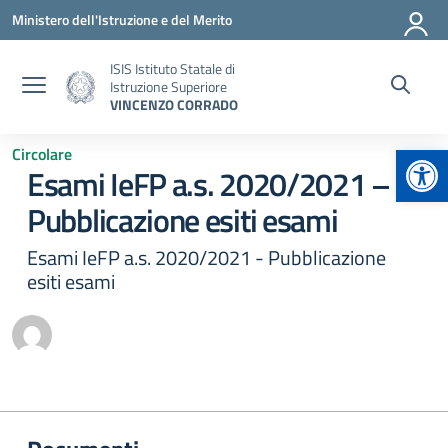
Vai ai contenuti
Vai al menu di navigazione
Vai al footer
Ministero dell'Istruzione e del Merito
ISIS Istituto Statale di
Istruzione Superiore
VINCENZO CORRADO
Apr
Circolare
Esami IeFP a.s. 2020/2021 –
Pubblicazione esiti esami
Esami IeFP a.s. 2020/2021 - Pubblicazione
esiti esami