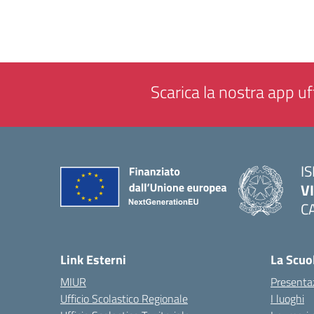
Scarica la nostra app uff
IS
V
C
— 
Link Esterni
La Scuo
MIUR
Presenta
Ufficio Scolastico Regionale
I luoghi