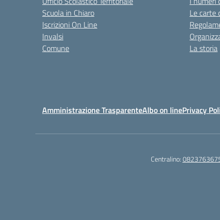
Ufficio Scolastico Territoriale
I numeri 
Scuola in Chiaro
Le carte 
Iscrizioni On Line
Regolame
Invalsi
Organizz
Comune
La storia
Amministrazione Trasparente
Albo on line
Privacy Pol
Centralino:
082376367