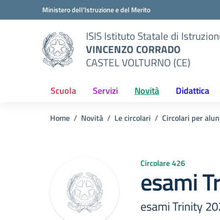
Vai ai contenuti
Vai al menu di navigazione
Vai al footer
Ministero dell'Istruzione e del Merito
ISIS Istituto Statale di Istruzio
VINCENZO CORRADO
CASTEL VOLTURNO (CE)
Scuola
Servizi
Novità
Didattica
Home
Novità
Le circolari
Circolari per alun
Circolare 426
esami Tr
esami Trinity 2