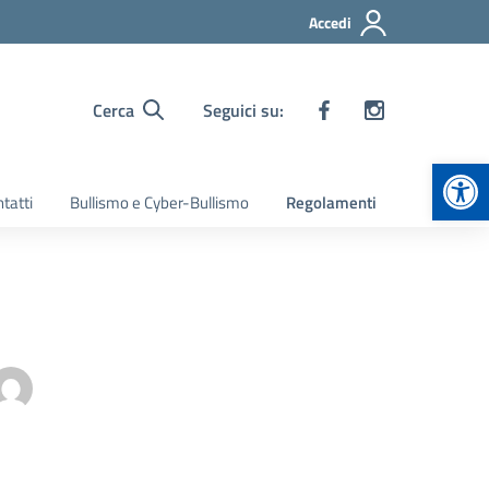
Accedi
Cerca
Seguici su:
Apr
tatti
Bullismo e Cyber-Bullismo
Regolamenti