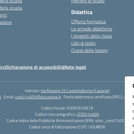
della scuola
Percorsi di studio
della scuola
Didattica
nti
Offerta formativa
azione
Le schede didattiche
I progetti delle classi
Libri di testo
Orario delle lezioni
icy
Dichiarazione di accessibilità
Note legali
Indirizzo:
Via Mazzini 25 CastelVolturno (Caserta)
5
Email:
ceis014005@istruzione.it
Posta elettronica certificata (PEC):
ceis0
Codice fiscale: 93063510619
Codice meccanografico:
CEIS014005
Codice Indice delle Pubbliche Amministrazioni (IPA): istsc_ceis014005
Codice unico di fatturazione (CUF): UOU8EW