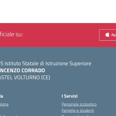
iciale su:
App
IS Istituto Statale di Istruzione Superiore
INCENZO CORRADO
ASTEL VOLTURNO (CE)
Visita la pagina iniziale della scuola
la
I Servizi
zione
Personale scolastico
Famiglie e studenti