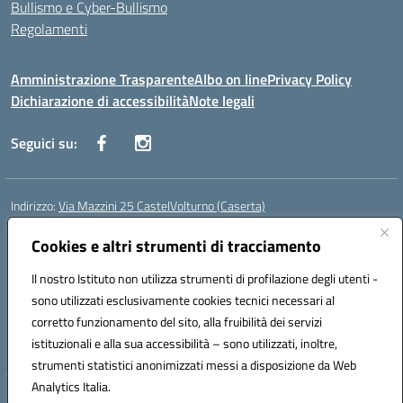
Bullismo e Cyber-Bullismo
Regolamenti
Amministrazione Trasparente
Albo on line
Privacy Policy
Dichiarazione di accessibilità
Note legali
Seguici su:
Indirizzo:
Via Mazzini 25 CastelVolturno (Caserta)
Centralino:
0823763675
Email:
ceis014005@istruzione.it
Posta elettronica certificata (PEC):
Cookies e altri strumenti di tracciamento
ceis014005@pec.istruzione.it
Codice fiscale: 93063510619
Il nostro Istituto non utilizza strumenti di profilazione degli utenti -
Codice meccanografico:
CEIS014005
sono utilizzati esclusivamente cookies tecnici necessari al
Codice Indice delle Pubbliche Amministrazioni (IPA): istsc_ceis014005
corretto funzionamento del sito, alla fruibilità dei servizi
Codice unico di fatturazione (CUF): UOU8EW
istituzionali e alla sua accessibilità – sono utilizzati, inoltre,
strumenti statistici anonimizzati messi a disposizione da Web
Analytics Italia.
Hosting & Powered by 3D Solution S.r.l.