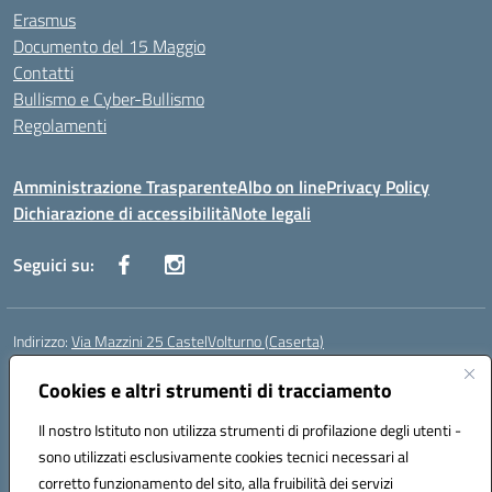
Erasmus
Documento del 15 Maggio
Contatti
Bullismo e Cyber-Bullismo
Regolamenti
Amministrazione Trasparente
Albo on line
Privacy Policy
Dichiarazione di accessibilità
Note legali
Seguici su:
Indirizzo:
Via Mazzini 25 CastelVolturno (Caserta)
Centralino:
0823763675
Email:
ceis014005@istruzione.it
Posta elettronica certificata (PEC):
Cookies e altri strumenti di tracciamento
ceis014005@pec.istruzione.it
Codice fiscale: 93063510619
Il nostro Istituto non utilizza strumenti di profilazione degli utenti -
Codice meccanografico:
CEIS014005
sono utilizzati esclusivamente cookies tecnici necessari al
Codice Indice delle Pubbliche Amministrazioni (IPA): istsc_ceis014005
corretto funzionamento del sito, alla fruibilità dei servizi