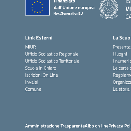
IS
V
C
— 
Link Esterni
La Scuo
MIUR
Presenta
Ufficio Scolastico Regionale
I luoghi
Ufficio Scolastico Territoriale
I numeri 
Scuola in Chiaro
Le carte 
Iscrizioni On Line
Regolame
Invalsi
Organizz
Comune
La storia
Amministrazione Trasparente
Albo on line
Privacy Pol