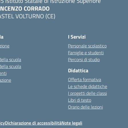
IS Istituto Statale di Istruzione Superiore
INCENZO CORRADO
ASTEL VOLTURNO (CE)
Visita la pagina iniziale della scuola
la
I Servizi
zione
Personale scolastico
Famiglie e studenti
della scuola
Percorsi di studio
della scuola
Didattica
nti
Offerta formativa
azione
Le schede didattiche
I progetti delle classi
Libri di testo
Orario delle lezioni
icy
Dichiarazione di accessibilità
Note legali