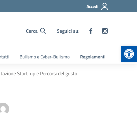
Accedi
Cerca
Seguici su:
Apr
tatti
Bullismo e Cyber-Bullismo
Regolamenti
tazione Start-up e Percorsi del gusto