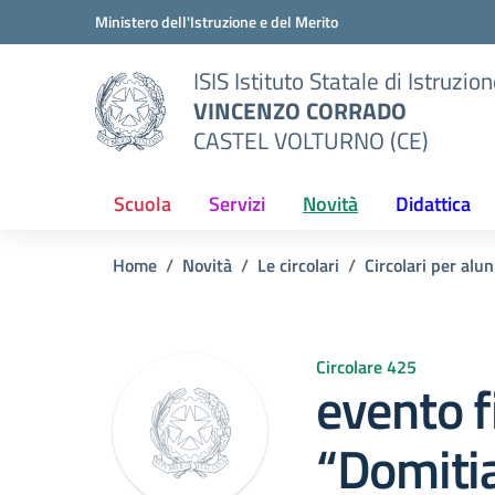
Vai ai contenuti
Vai al menu di navigazione
Vai al footer
Ministero dell'Istruzione e del Merito
ISIS Istituto Statale di Istruzio
VINCENZO CORRADO
CASTEL VOLTURNO (CE)
Scuola
Servizi
Novità
Didattica
Home
Novità
Le circolari
Circolari per alun
Circolare 425
evento f
“Domiti