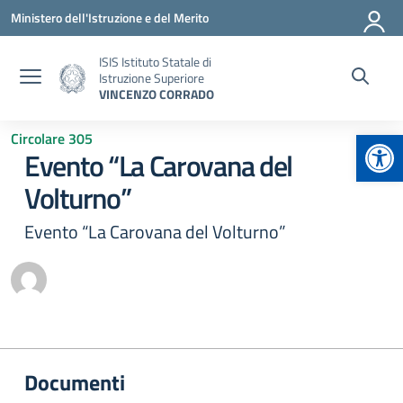
Vai ai contenuti
Vai al menu di navigazione
Vai al footer
Ministero dell'Istruzione e del Merito
ISIS Istituto Statale di
Istruzione Superiore
VINCENZO CORRADO
Apr
Circolare 305
Evento “La Carovana del
Volturno”
Evento “La Carovana del Volturno”
Documenti