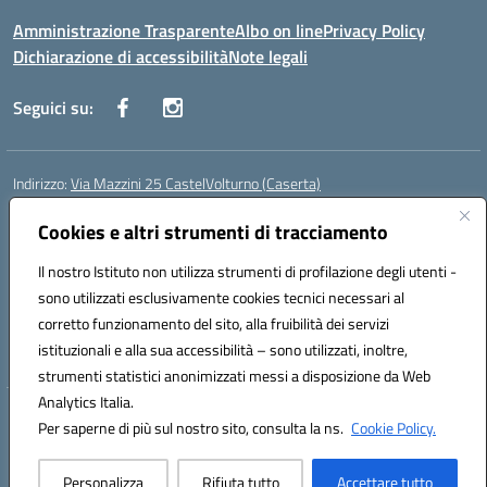
Amministrazione Trasparente
Albo on line
Privacy Policy
Dichiarazione di accessibilità
Note legali
Seguici su:
Indirizzo:
Via Mazzini 25 CastelVolturno (Caserta)
Centralino:
0823763675
Email:
ceis014005@istruzione.it
Posta elettronica certificata (PEC):
Cookies e altri strumenti di tracciamento
ceis014005@pec.istruzione.it
Codice fiscale: 93063510619
Il nostro Istituto non utilizza strumenti di profilazione degli utenti -
Codice meccanografico:
CEIS014005
sono utilizzati esclusivamente cookies tecnici necessari al
Codice Indice delle Pubbliche Amministrazioni (IPA): istsc_ceis014005
corretto funzionamento del sito, alla fruibilità dei servizi
Codice unico di fatturazione (CUF): UOU8EW
istituzionali e alla sua accessibilità – sono utilizzati, inoltre,
strumenti statistici anonimizzati messi a disposizione da Web
Analytics Italia.
Hosting & Powered by 3D Solution S.r.l.
Per saperne di più sul nostro sito, consulta la ns.
Cookie Policy.
Concept & Design by Designers Italia
Personalizza
Rifiuta tutto
Accettare tutto