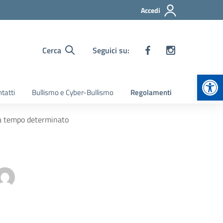
Accedi
Cerca
Seguici su:
Apr
tatti
Bullismo e Cyber-Bullismo
Regolamenti
 a tempo determinato