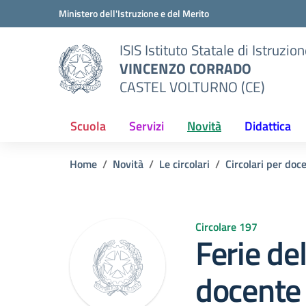
Vai ai contenuti
Vai al menu di navigazione
Vai al footer
Ministero dell'Istruzione e del Merito
ISIS Istituto Statale di Istruzio
VINCENZO CORRADO
CASTEL VOLTURNO (CE)
Scuola
Servizi
Novità
Didattica
Home
Novità
Le circolari
Circolari per doc
Circolare 197
Ferie de
docente 