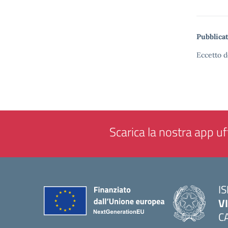
Pubblicat
Eccetto d
Scarica la nostra app uff
IS
V
C