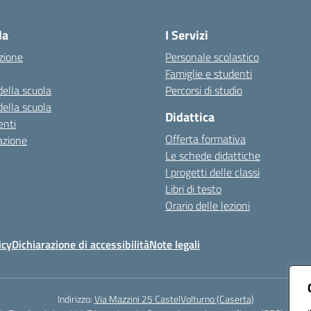
Visita la pagina iniziale della scuola
la
I Servizi
zione
Personale scolastico
Famiglie e studenti
della scuola
Percorsi di studio
della scuola
Didattica
nti
Offerta formativa
azione
Le schede didattiche
I progetti delle classi
Libri di testo
Orario delle lezioni
icy
Dichiarazione di accessibilità
Note legali
Indirizzo:
Via Mazzini 25 CastelVolturno (Caserta)