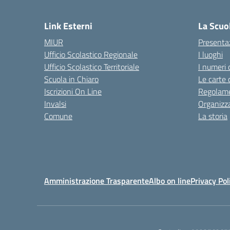
— 
Link Esterni
La Scuo
MIUR
Presenta
Ufficio Scolastico Regionale
I luoghi
Ufficio Scolastico Territoriale
I numeri 
Scuola in Chiaro
Le carte 
Iscrizioni On Line
Regolame
Invalsi
Organizz
Comune
La storia
Amministrazione Trasparente
Albo on line
Privacy Pol