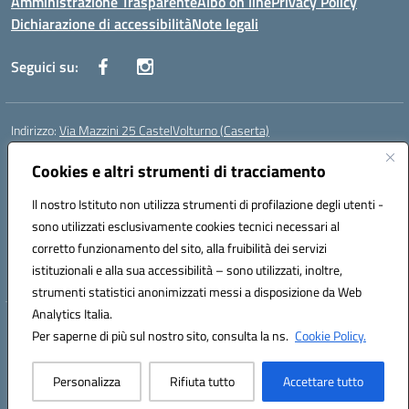
Amministrazione Trasparente
Albo on line
Privacy Policy
Dichiarazione di accessibilità
Note legali
Seguici su:
Indirizzo:
Via Mazzini 25 CastelVolturno (Caserta)
Centralino:
0823763675
Email:
ceis014005@istruzione.it
Posta elettronica certificata (PEC):
Cookies e altri strumenti di tracciamento
ceis014005@pec.istruzione.it
Codice fiscale: 93063510619
Il nostro Istituto non utilizza strumenti di profilazione degli utenti -
Codice meccanografico:
CEIS014005
sono utilizzati esclusivamente cookies tecnici necessari al
Codice Indice delle Pubbliche Amministrazioni (IPA): istsc_ceis014005
corretto funzionamento del sito, alla fruibilità dei servizi
Codice unico di fatturazione (CUF): UOU8EW
istituzionali e alla sua accessibilità – sono utilizzati, inoltre,
strumenti statistici anonimizzati messi a disposizione da Web
Analytics Italia.
Hosting & Powered by 3D Solution S.r.l.
Per saperne di più sul nostro sito, consulta la ns.
Cookie Policy.
Concept & Design by Designers Italia
Personalizza
Rifiuta tutto
Accettare tutto