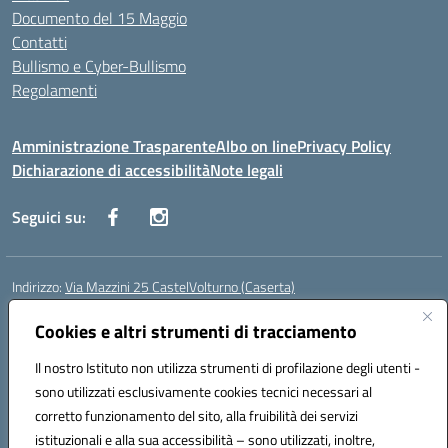
Documento del 15 Maggio
Contatti
Bullismo e Cyber-Bullismo
Regolamenti
Amministrazione Trasparente
Albo on line
Privacy Policy
Dichiarazione di accessibilità
Note legali
Seguici su:
Indirizzo:
Via Mazzini 25 CastelVolturno (Caserta)
Centralino:
0823763675
Email:
ceis014005@istruzione.it
Posta elettronica certificata (PEC):
Cookies e altri strumenti di tracciamento
ceis014005@pec.istruzione.it
Codice fiscale: 93063510619
Il nostro Istituto non utilizza strumenti di profilazione degli utenti -
Codice meccanografico:
CEIS014005
sono utilizzati esclusivamente cookies tecnici necessari al
Codice Indice delle Pubbliche Amministrazioni (IPA): istsc_ceis014005
corretto funzionamento del sito, alla fruibilità dei servizi
Codice unico di fatturazione (CUF): UOU8EW
istituzionali e alla sua accessibilità – sono utilizzati, inoltre,