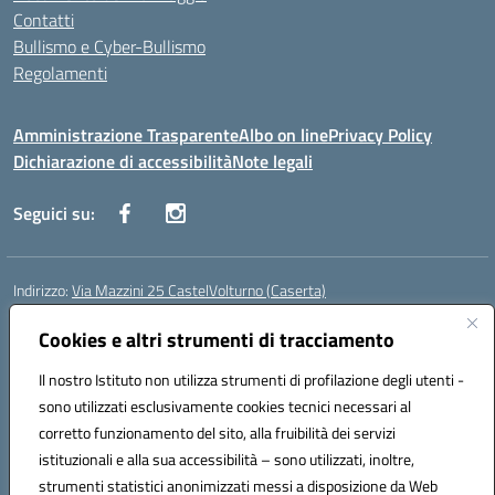
Contatti
Bullismo e Cyber-Bullismo
Regolamenti
Amministrazione Trasparente
Albo on line
Privacy Policy
Dichiarazione di accessibilità
Note legali
Seguici su:
Indirizzo:
Via Mazzini 25 CastelVolturno (Caserta)
Centralino:
0823763675
Email:
ceis014005@istruzione.it
Posta elettronica certificata (PEC):
Cookies e altri strumenti di tracciamento
ceis014005@pec.istruzione.it
Codice fiscale: 93063510619
Il nostro Istituto non utilizza strumenti di profilazione degli utenti -
Codice meccanografico:
CEIS014005
sono utilizzati esclusivamente cookies tecnici necessari al
Codice Indice delle Pubbliche Amministrazioni (IPA): istsc_ceis014005
corretto funzionamento del sito, alla fruibilità dei servizi
Codice unico di fatturazione (CUF): UOU8EW
istituzionali e alla sua accessibilità – sono utilizzati, inoltre,
strumenti statistici anonimizzati messi a disposizione da Web