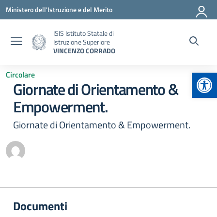
Vai ai contenuti
Vai al menu di navigazione
Vai al footer
Ministero dell'Istruzione e del Merito
ISIS Istituto Statale di
Istruzione Superiore
VINCENZO CORRADO
Apr
Circolare
Giornate di Orientamento &
Empowerment.
Giornate di Orientamento & Empowerment.
Documenti