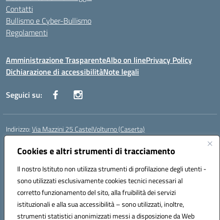
Contatti
Bullismo e Cyber-Bullismo
Regolamenti
Amministrazione Trasparente
Albo on line
Privacy Policy
Dichiarazione di accessibilità
Note legali
Seguici su:
Indirizzo:
Via Mazzini 25 CastelVolturno (Caserta)
Centralino:
0823763675
Email:
ceis014005@istruzione.it
Posta elettronica certificata (PEC):
Cookies e altri strumenti di tracciamento
ceis014005@pec.istruzione.it
Codice fiscale: 93063510619
Il nostro Istituto non utilizza strumenti di profilazione degli utenti -
Codice meccanografico:
CEIS014005
sono utilizzati esclusivamente cookies tecnici necessari al
Codice Indice delle Pubbliche Amministrazioni (IPA): istsc_ceis014005
corretto funzionamento del sito, alla fruibilità dei servizi
Codice unico di fatturazione (CUF): UOU8EW
istituzionali e alla sua accessibilità – sono utilizzati, inoltre,
strumenti statistici anonimizzati messi a disposizione da Web